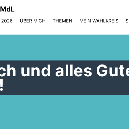
t MdL
 2026
ÜBER MICH
THEMEN
MEIN WAHLKREIS
S
h und alles Gut
!