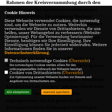
Rahmen der Kreisversammlung durch den
Präsidenten der Landwirtschaftskammer
Cookie Hinweis
Rheinland-Pfalz, Ökonomierat Norbert
Diese Webseite verwendet Cookies, die notwendig
Schindler, mit der Silbernen Ehrenmedaille
sind, um die Webseite zu nutzen. Weiterhin
verwenden wir Dienste von Drittanbietern, die uns
ausgezeichnet.
helfen, unser Webangebot zu verbessern (Website-
Optmierung). Für die Verwendung bestimmter
Herzlichen Glückwunsch und vielen Dank
Dienste, benötigen wir Ihre Einwilligung. Ihre
für das große Engagement.
Einwilligung können Sie jederzeit widerrufen. Weitere
Informationen finden Sie in unserer
Datenschutzerklärung
.
Vielen Dank auch an Herrn Präsidenten
Technisch notwendige Cookies (
Übersicht
)
Hartelt zum sehr interessanten Vortrag zum
Die notwendigen Cookies werden allein für den
ordnungsgemäßen Gebrauch der Webseite benötigt.
Thema „Rahmenbedingungen
Cookies von Drittanbietern (
Übersicht
)
Zur Optimierung unserer Webseite binden wir Dienste und
wettbewerbsorientiert gestalten - heimische
Angebote von Drittanbietern ein.
Landwirtschaft stärken“ mit anschließender
Alle akzeptieren
Auswahl speichern
Diskussion. Viele Punkte wurden
angesprochen, die ich gerne in die
parlamentarische Diskussion einbringen